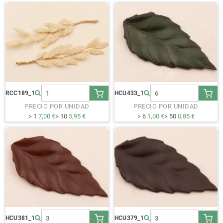
RCC189_1
HCU433_1
PRECIO POR UNIDAD
PRECIO POR UNIDAD
> 1
7,00 €
> 10
5,95 €
> 6
1,00 €
> 50
0,85 €
HCU381_1
HCU379_1