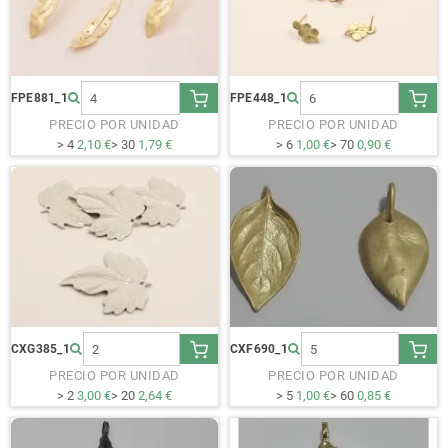
FPE881_1
FPE448_1
PRECIO POR UNIDAD
PRECIO POR UNIDAD
> 4
2,10 €
> 30
1,79 €
> 6
1,00 €
> 70
0,90 €
CXG385_1
CXF690_1
PRECIO POR UNIDAD
PRECIO POR UNIDAD
> 2
3,00 €
> 20
2,64 €
> 5
1,00 €
> 60
0,85 €