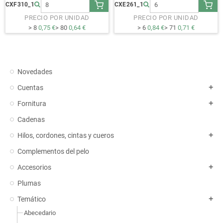
CXF310_1
CXE261_1
PRECIO POR UNIDAD
PRECIO POR UNIDAD
> 8
0,75 €
> 80
0,64 €
> 6
0,84 €
> 71
0,71 €
Novedades
Cuentas
add
Fornitura
add
Cadenas
Hilos, cordones, cintas y cueros
add
Complementos del pelo
Accesorios
add
Plumas
Temático
add
Abecedario