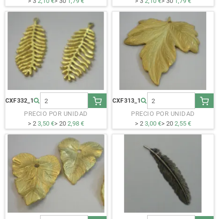
> 3
2,10 €
> 30
1,79 €
> 3
2,10 €
> 30
1,79 €
CXF332_1
CXF313_1
PRECIO POR UNIDAD
PRECIO POR UNIDAD
> 2
3,50 €
> 20
2,98 €
> 2
3,00 €
> 20
2,55 €