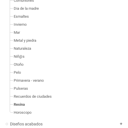
Comuniones
Dia de la madre
Esmaltes
Invierno
Mar
Metal y piedra
Naturaleza
Niñ@s
Otoño
Pelo
Primavera - verano
Pulseras
Recuerdos de ciudades
Resina
Horoscopo
Diseños acabados
add