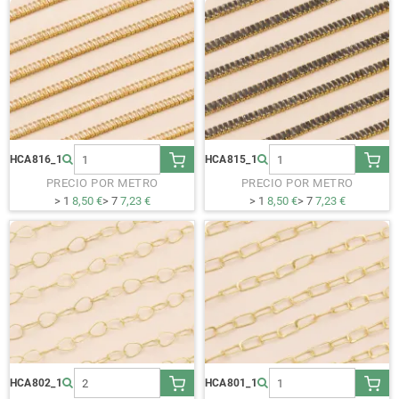
HCA816_1
HCA815_1
PRECIO POR METRO
PRECIO POR METRO
> 1
8,50 €
> 7
7,23 €
> 1
8,50 €
> 7
7,23 €
HCA802_1
HCA801_1