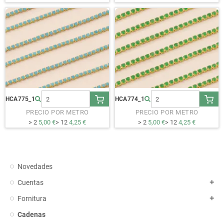
HCA775_1
HCA774_1
PRECIO POR METRO
PRECIO POR METRO
> 2
5,00 €
> 12
4,25 €
> 2
5,00 €
> 12
4,25 €
Novedades
Cuentas
add
Fornitura
add
Cadenas