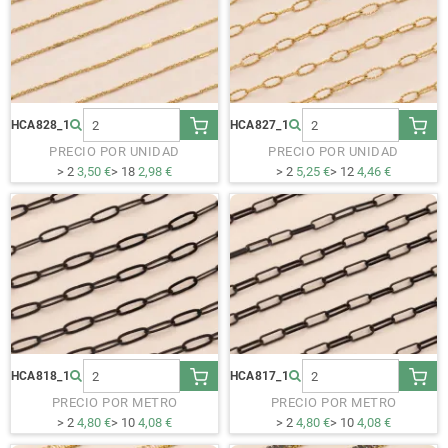
HCA828_1
HCA827_1
PRECIO POR UNIDAD
PRECIO POR UNIDAD
> 2
3,50 €
> 18
2,98 €
> 2
5,25 €
> 12
4,46 €
HCA818_1
HCA817_1
PRECIO POR METRO
PRECIO POR METRO
> 2
4,80 €
> 10
4,08 €
> 2
4,80 €
> 10
4,08 €