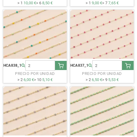
> 1
10,00 €
> 6
8,50 €
> 1
9,00 €
> 7
7,65 €
HCA838_1
HCA837_1
PRECIO POR UNIDAD
PRECIO POR UNIDAD
> 2
6,00 €
> 10
5,10 €
> 2
6,50 €
> 9
5,53 €