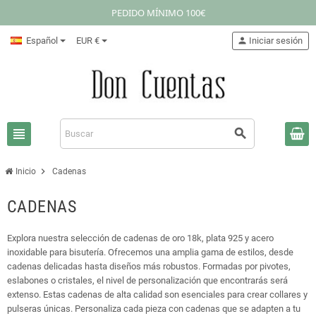
PEDIDO MÍNIMO 100€
Español
EUR €
person
Iniciar sesión
view_headline
search
chevron_right
Inicio
Cadenas
CADENAS
Explora nuestra selección de cadenas de oro 18k, plata 925 y acero
inoxidable para bisutería. Ofrecemos una amplia gama de estilos, desde
cadenas delicadas hasta diseños más robustos. Formadas por pivotes,
eslabones o cristales, el nivel de personalización que encontrarás será
extenso. Estas cadenas de alta calidad son esenciales para crear collares y
pulseras únicas. Personaliza cada pieza con cadenas que se adapten a tu