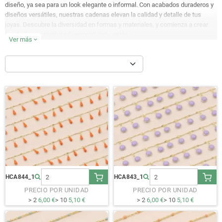
diseño, ya sea para un look elegante o informal. Con acabados duraderos y
diseños versátiles, nuestras cadenas elevan la calidad y detalle de tus
joyas. Descubre la diversidad en formas y materiales, y comienza a crear
bisutería que combine funcionalidad y estilo.
Ver más
expand_more
HCA844_1
HCA843_1
PRECIO POR UNIDAD
PRECIO POR UNIDAD
> 2
6,00 €
> 10
5,10 €
> 2
6,00 €
> 10
5,10 €