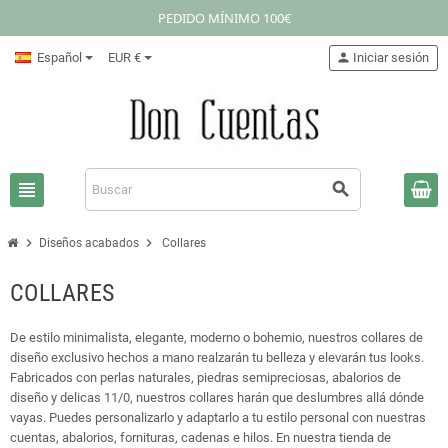
PEDIDO MÍNIMO 100€
Español
EUR €
person
Iniciar sesión
view_headline
search
chevron_right
chevron_right
Diseños acabados
Collares
COLLARES
De estilo minimalista, elegante, moderno o bohemio, nuestros collares de
diseño exclusivo hechos a mano realzarán tu belleza y elevarán tus looks.
Fabricados con perlas naturales, piedras semipreciosas, abalorios de
diseño y delicas 11/0, nuestros collares harán que deslumbres allá dónde
vayas. Puedes personalizarlo y adaptarlo a tu estilo personal con nuestras
cuentas, abalorios, fornituras, cadenas e hilos. En nuestra tienda de