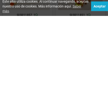
Este sitio utiliza cookies. Al continuar navegando, aceptas
nuestro uso de cookies. Más información aquí.
Saber
Aceptar
más
.
GIS011857_1
GIS011851_1
GIS011850_1
GIS011849_1
GIS011844_1
GIS011841_1