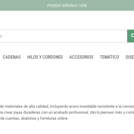
PEDIDO MÍNIMO 100€
sea
CADENAS
HILOS Y CORDONES
ACCESORIOS
TEMÁTICO
DIS
e materiales de alta calidad, incluyendo acero inoxidable resistente a la corrosi
para crear joyas duraderas con un acabado profesional. ¡No lo pienses más y com
de cuentas, abalorios y fornituras online.