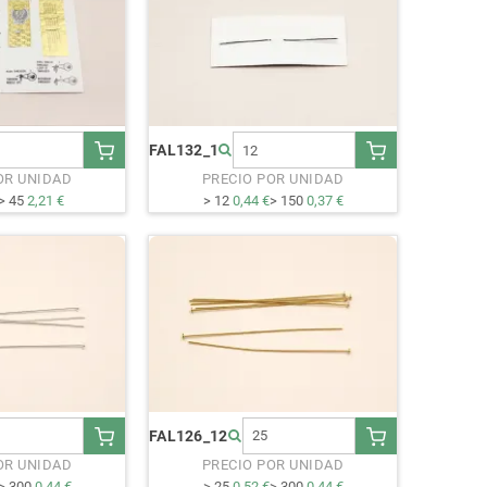
FAL132_1
OR UNIDAD
PRECIO POR UNIDAD
> 45
2,21 €
> 12
0,44 €
> 150
0,37 €
FAL126_12
OR UNIDAD
PRECIO POR UNIDAD
> 300
0,44 €
> 25
0,52 €
> 300
0,44 €