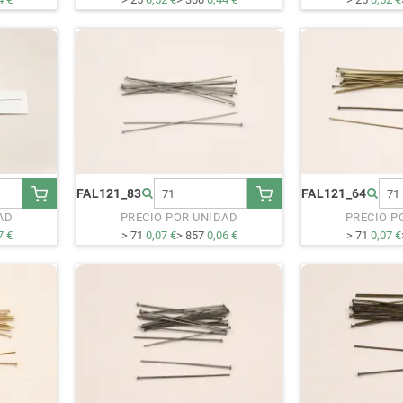
FAL121_83
FAL121_64
AD
PRECIO POR UNIDAD
PRECIO P
7 €
> 71
0,07 €
> 857
0,06 €
> 71
0,07 €