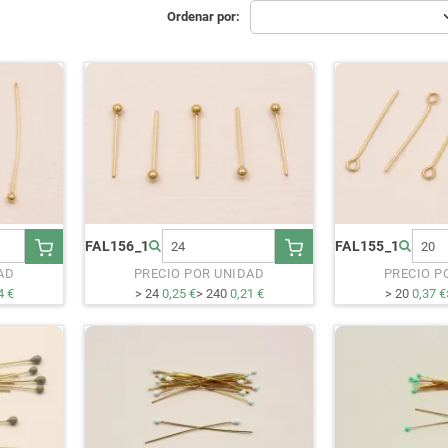
Ordenar por:
FAL156_1
FAL155_1
AD
PRECIO POR UNIDAD
PRECIO P
4 €
> 24
0,25 €
> 240
0,21 €
> 20
0,37 €