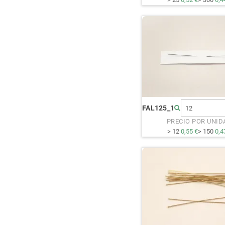
FAL125_1
PRECIO POR UNID
> 12
0,55 €
> 150
0,4