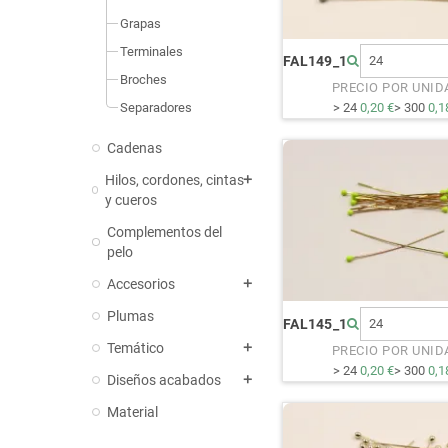
Grapas
Terminales
FAL149_1
Broches
PRECIO POR UNID
Separadores
> 24
0,20 €
> 300
0,1
Cadenas
Hilos, cordones, cintas
add
y cueros
Complementos del
pelo
Accesorios
add
Plumas
FAL145_1
Temático
add
PRECIO POR UNID
> 24
0,20 €
> 300
0,1
Diseños acabados
add
Material