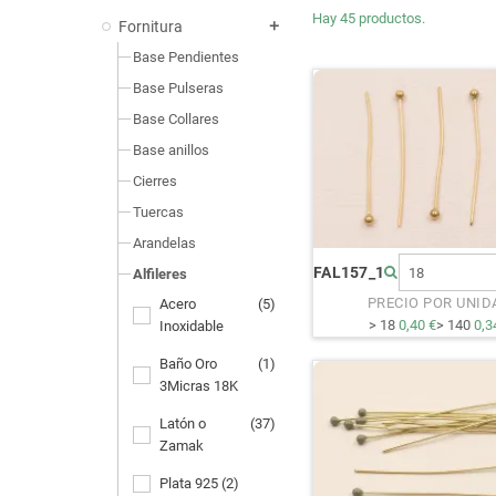
Hay 45 productos.
Fornitura
add
Base Pendientes
Base Pulseras
Base Collares
Base anillos
Cierres
Tuercas
Arandelas
FAL157_1
Alfileres
PRECIO POR UNID
Acero
(5)
> 18
0,40 €
> 140
0,3
Inoxidable
Baño Oro
(1)
3Micras 18K
Latón o
(37)
Zamak
Plata 925
(2)