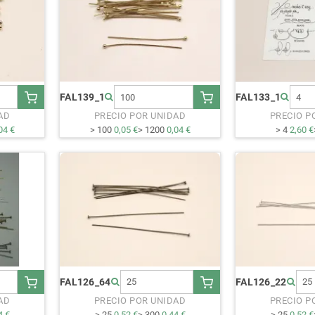
FAL139_1
FAL133_1
AD
PRECIO POR UNIDAD
PRECIO P
04 €
> 100
0,05 €
> 1200
0,04 €
> 4
2,60 €
FAL126_64
FAL126_22
AD
PRECIO POR UNIDAD
PRECIO P
4 €
> 25
0,52 €
> 300
0,44 €
> 25
0,52 €