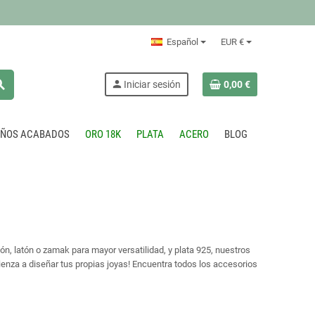
Español
EUR €
rch
person
Iniciar sesión
0,00 €
EÑOS ACABADOS
ORO 18K
PLATA
ACERO
BLOG
ón, latón o zamak para mayor versatilidad, y plata 925, nuestros
ienza a diseñar tus propias joyas! Encuentra todos los accesorios