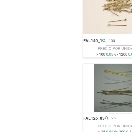
FAL140_1
PRECIO POR UNID
> 100
0,05 €
> 1200
0,
FAL126_83
PRECIO POR UNID
> 25
0,52 €
> 300
0,4